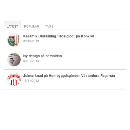
LATEST
POPULAR
TAGS
Keramik Utställning ”Höstglöd” på Konkret
03/10/2013
Ny design på hemsidan
03/07/2013
Julmarknad på Hembyggdsgården Västanfors Fagersta
18/11/2012