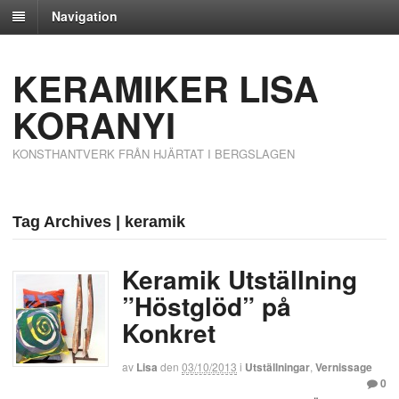
Navigation
KERAMIKER LISA
KORANYI
KONSTHANTVERK FRÅN HJÄRTAT I BERGSLAGEN
Tag Archives | keramik
Keramik Utställning
”Höstglöd” på
Konkret
av
Lisa
den
03/10/2013
i
Utställningar
,
Vernissage
0