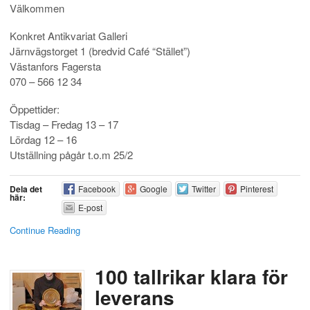
Välkommen
Konkret Antikvariat Galleri
Järnvägstorget 1 (bredvid Café “Stället”)
Västanfors Fagersta
070 – 566 12 34
Öppettider:
Tisdag – Fredag 13 – 17
Lördag 12 – 16
Utställning pågår t.o.m 25/2
Dela det
Facebook
Google
Twitter
Pinterest
här:
E-post
Continue Reading
100 tallrikar klara för
leverans