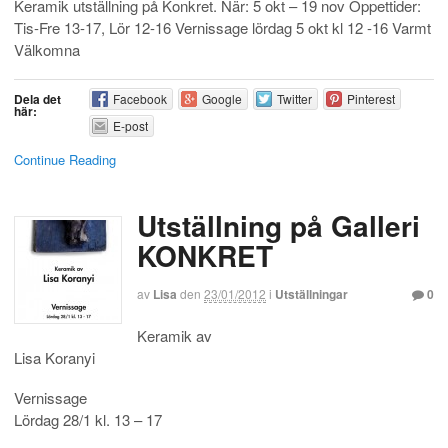
Keramik utställning på Konkret. När: 5 okt – 19 nov Öppettider:
Tis-Fre 13-17, Lör 12-16 Vernissage lördag 5 okt kl 12 -16 Varmt
Välkomna
Dela det
Facebook
Google
Twitter
Pinterest
här:
E-post
Continue Reading
Utställning på Galleri
KONKRET
av
Lisa
den
23/01/2012
i
Utställningar
0
Keramik av
Lisa Koranyi
Vernissage
Lördag 28/1 kl. 13 – 17