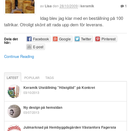
av
Lisa
den
28/10/2009
i
keramik
1
Idag blev jag klar med en beställning på 100
tallrikar. Otroligt skönt att rada upp dem för leverans.
Dela det
Facebook
Google
Twitter
Pinterest
här:
E-post
Continue Reading
LATEST
POPULAR
TAGS
Keramik Utställning ”Höstglöd” på Konkret
03/10/2013
Ny design på hemsidan
03/07/2013
Julmarknad på Hembyggdsgården Västanfors Fagersta