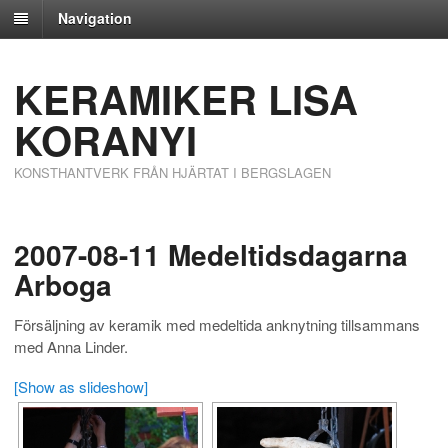
Navigation
KERAMIKER LISA
KORANYI
KONSTHANTVERK FRÅN HJÄRTAT I BERGSLAGEN
2007-08-11 Medeltidsdagarna
Arboga
Försäljning av keramik med medeltida anknytning tillsammans
med Anna Linder.
[Show as slideshow]