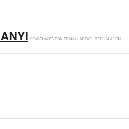
RANYI
KONSTHANTVERK FRÅN HJÄRTAT I BERGSLAGEN