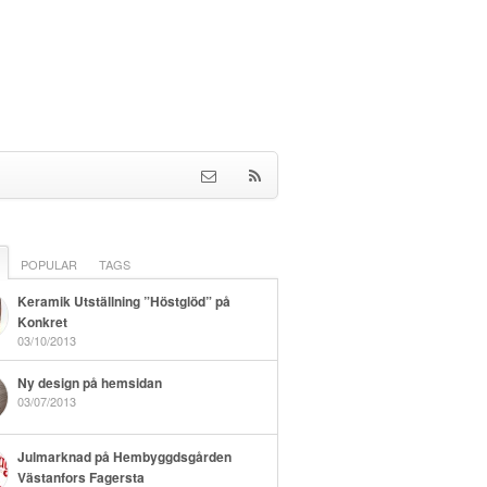
POPULAR
TAGS
Keramik Utställning ”Höstglöd” på
Konkret
03/10/2013
Ny design på hemsidan
03/07/2013
Julmarknad på Hembyggdsgården
Västanfors Fagersta