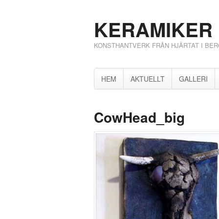
KERAMIKER 
KONSTHANTVERK FRÅN HJÄRTAT I BE
HEM
AKTUELLT
GALLERI
CowHead_big