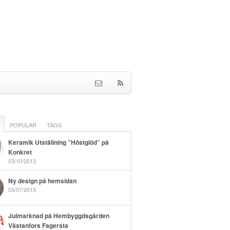
POPULAR
TAGS
Keramik Utställning ”Höstglöd” på
Konkret
03/10/2013
Ny design på hemsidan
03/07/2013
Julmarknad på Hembyggdsgården
Västanfors Fagersta