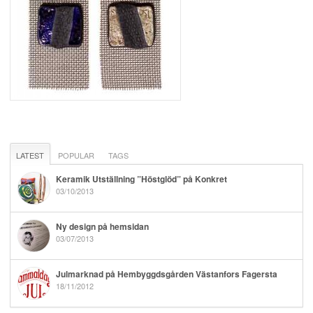
LATEST
POPULAR
TAGS
Keramik Utställning ”Höstglöd” på Konkret
03/10/2013
Ny design på hemsidan
03/07/2013
Julmarknad på Hembyggdsgården Västanfors Fagersta
18/11/2012