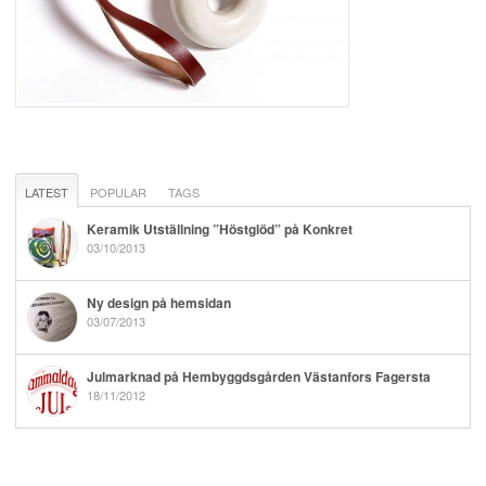
LATEST
POPULAR
TAGS
Keramik Utställning ”Höstglöd” på Konkret
03/10/2013
Ny design på hemsidan
03/07/2013
Julmarknad på Hembyggdsgården Västanfors Fagersta
18/11/2012