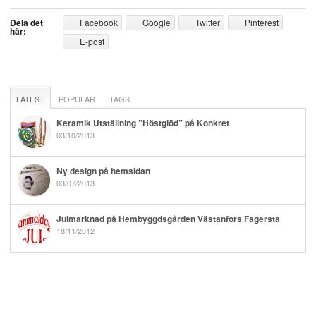
Dela det
Facebook
Google
Twitter
Pinterest
här:
E-post
LATEST
POPULAR
TAGS
Keramik Utställning ”Höstglöd” på Konkret
03/10/2013
Ny design på hemsidan
03/07/2013
Julmarknad på Hembyggdsgården Västanfors Fagersta
18/11/2012